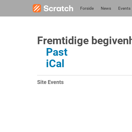
Forside
News
Events
Fremtidige begiven
Past
iCal
Site Events