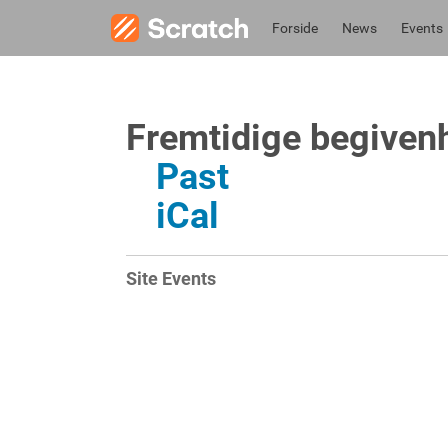
Forside
News
Events
Fremtidige begiven
Past
iCal
Site Events