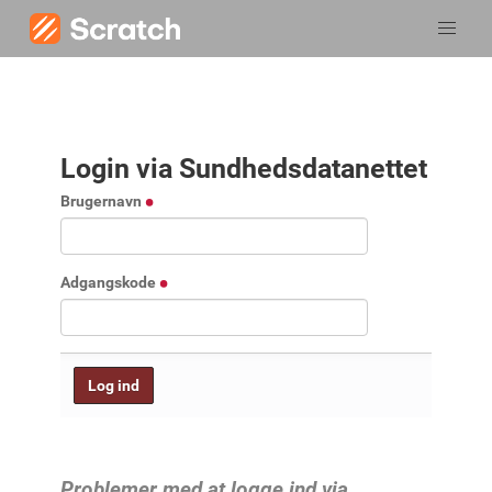
Login via Sundhedsdatanettet
Brugernavn
Adgangskode
Problemer med at logge ind via